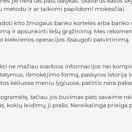
s jie nėra tas pats dalykas. Skaidrus kasos skyr
u metodu ir ar taikomi papildomi mokesčiai.
audoti kito žmogaus banko kortelės arba banko 
mą ir apsunkinti lėšų grąžinimą. Mes rekomen
 kiekvienos operacijos išsaugoti patvirtinimą.
teikti ne mažiau svarbios informacijos nei komp
ustatymus, išmokėjimo formą, paskyros istoriją i
tos keliuose meniu lygiuose, patirtis nėra paka
ą programėlę, tačiau jos buvimas pats savaime n
rinus, kokių leidimų ji prašo. Nereikalinga prieig