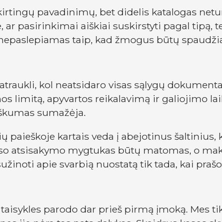
irtingų pavadinimų, bet didelis katalogas neturi
ar pasirinkimai aiškiai suskirstyti pagal tipą, t
nepaslepiamas taip, kad žmogus būtų spaudžiam
patraukli, kol neatsidaro visas sąlygų dokument
s limitą, apyvartos reikalavimą ir galiojimo lai
iškumas sumažėja.
ių paieškoje kartais veda į abejotinus šaltiniu
uso atsisakymo mygtukas būtų matomas, o mak
užinoti apie svarbią nuostatą tik tada, kai praš
aisykles parodo dar prieš pirmą įmoką. Mes tik