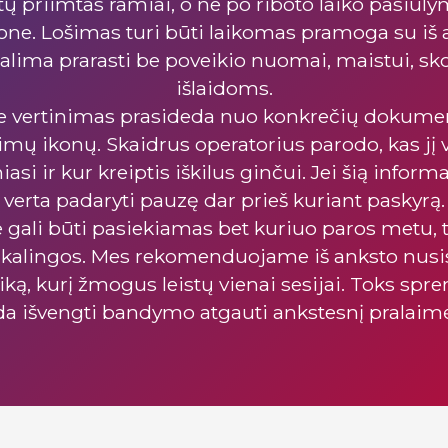
 priimtas ramiai, o ne po riboto laiko pasiū
one. Lošimas turi būti laikomas pramoga su iš 
galima prarasti be poveikio nuomai, maistui, s
išlaidoms.
e vertinimas prasideda nuo konkrečių dokume
imų ikonų. Skaidrus operatorius parodo, kas jį 
asi ir kur kreiptis iškilus ginčui. Jei šią informa
verta padaryti pauzę dar prieš kuriant paskyrą.
e gali būti pasiekiamas bet kuriuo paros metu,
eikalingos. Mes rekomenduojame iš anksto nusist
aiką, kurį žmogus leistų vienai sesijai. Toks sp
a išvengti bandymo atgauti ankstesnį pralaim