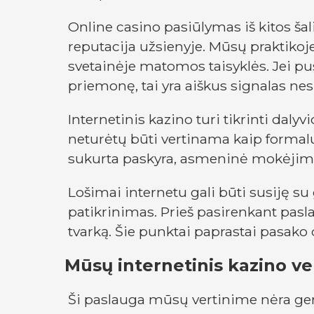
Online casino pasiūlymas iš kitos šali
reputacija užsienyje. Mūsų praktikoje 
svetainėje matomos taisyklės. Jei p
priemonę, tai yra aiškus signalas nesi
Internetinis kazino turi tikrinti daly
neturėtų būti vertinama kaip formal
sukurta paskyra, asmeninė mokėjimo
Lošimai internetu gali būti susiję su 
patikrinimas. Prieš pasirenkant pasl
tvarką. Šie punktai paprastai pasako
Mūsų internetinis kazino v
Ši paslauga mūsų vertinime nėra gera