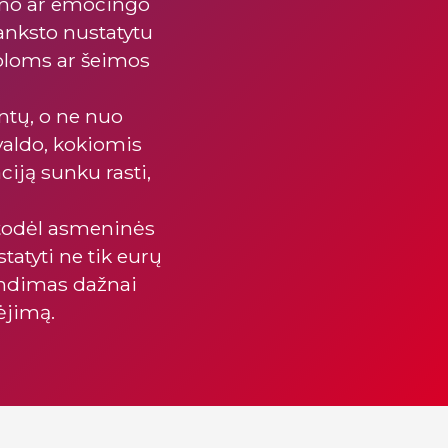
lymo ar emocingo
anksto nustatytu
koloms ar šeimos
ntų, o ne nuo
valdo, kokiomis
ciją sunku rasti,
 todėl asmeninės
atyti ne tik eurų
rendimas dažnai
ėjimą.