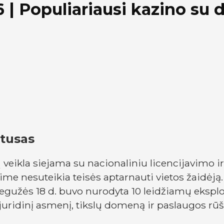
 | Populiariausi kazino su 
atusas
 veikla siejama su nacionaliniu licencijavimo i
me nesuteikia teisės aptarnauti vietos žaidėją
egužės 18 d. buvo nurodyta 10 leidžiamų eksplo
ti juridinį asmenį, tikslų domeną ir paslaugos rū