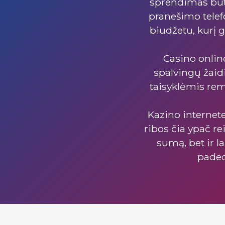
sprendimas būtų
pranešimo telef
biudžetu, kurį 
Casino onlin
spalvingų žaid
taisyklėmis remi
Kazino internet
ribos čia ypač r
sumą, bet ir l
paded