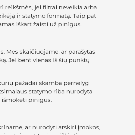
 reikšmės, jei filtrai neveikia arba
eikėją ir statymo formatą. Taip pat
as iškart žaisti už pinigus.
as. Mes skaičiuojame, ar parašytas
ką. Jei bent vienas iš šių punktų
s, kurių pažadai skamba pernelyg
simalaus statymo riba nurodyta
o išmokėti pinigus.
riname, ar nurodyti atskiri įmokos,