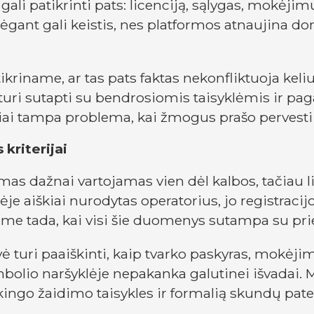
i patikrinti pats: licenciją, sąlygas, mokėjimų 
bėgant gali keistis, nes platformos atnaujina 
tikriname, ar tas pats faktas nekonfliktuoja kel
uri sutapti su bendrosiomis taisyklėmis ir pa
ai tampa problema, kai žmogus prašo pervesti 
kriterijai
imas dažnai vartojamas vien dėl kalbos, tačiau 
je aiškiai nurodytas operatorius, jo registraci
ame tada, kai visi šie duomenys sutampa su prieži
ė turi paaiškinti, kaip tvarko paskyras, mokė
mbolio naršyklėje nepakanka galutinei išvadai. 
akingo žaidimo taisykles ir formalią skundų pat