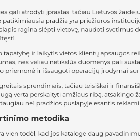
es gali atrodyti įprastas, tačiau Lietuvos žaidė
patikimiausia pradžia yra priežiūros institucijo
uslapis ragina slėpti vietovę, naudoti svetimu
tęsti.
vio tapatybę ir laikytis vietos klientų apsaugos r
umas, nes vėliau netikslūs duomenys gali sust
 priemonė ir išsaugoti operacijų įrodymai su
greitais sprendimais, tačiau teisiškai ir finansiš
augą verta perskaityti amžiaus ribą, atsakingo 
 daugiau nei pradžios puslapyje esantis reklamin
ertinimo metodika
 vien todėl, kad jos kataloge daug pavadinimų a