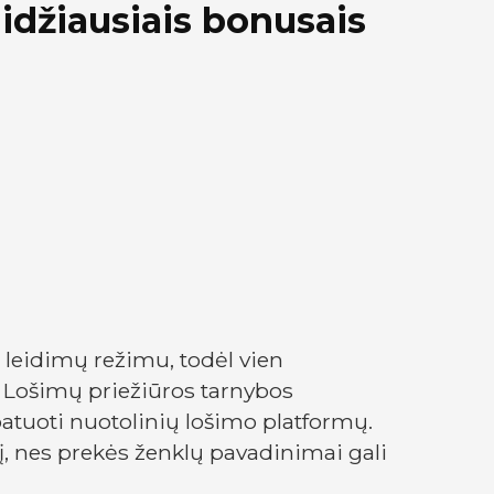
didžiausiais bonusais
r leidimų režimu, todėl vien
. Lošimų priežiūros tarnybos
atuoti nuotolinių lošimo platformų.
šį, nes prekės ženklų pavadinimai gali