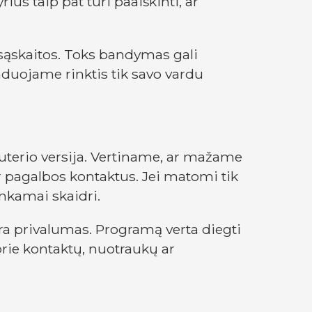
ius taip pat turi paaiškinti, ar
sąskaitos. Toks bandymas gali
duojame rinktis tik savo vardu
iuterio versija. Vertiname, ar mažame
r pagalbos kontaktus. Jei matomi tik
nkamai skaidri.
ėra privalumas. Programą verta diegti
a prie kontaktų, nuotraukų ar