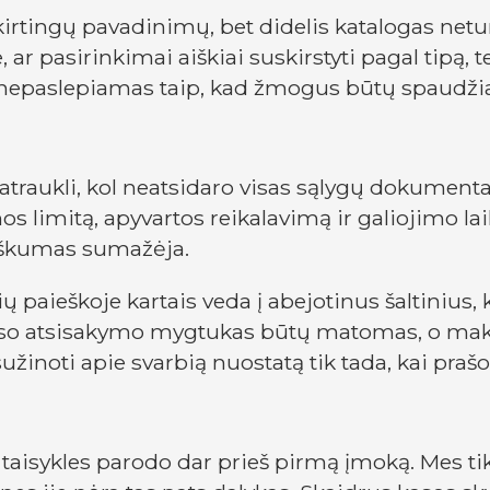
irtingų pavadinimų, bet didelis katalogas neturi
ar pasirinkimai aiškiai suskirstyti pagal tipą, t
nepaslepiamas taip, kad žmogus būtų spaudžiam
patraukli, kol neatsidaro visas sąlygų dokument
s limitą, apyvartos reikalavimą ir galiojimo lai
iškumas sumažėja.
ių paieškoje kartais veda į abejotinus šaltiniu
uso atsisakymo mygtukas būtų matomas, o mak
užinoti apie svarbią nuostatą tik tada, kai praš
aisykles parodo dar prieš pirmą įmoką. Mes tik