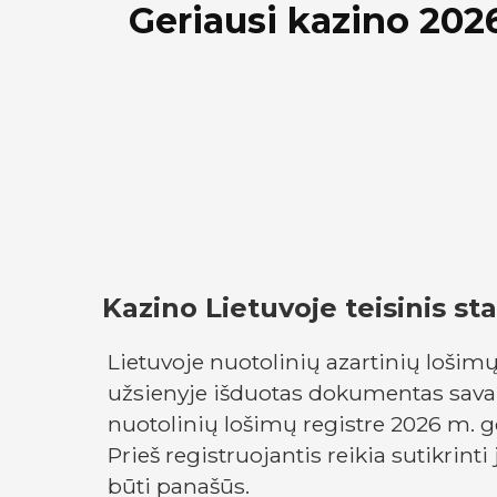
Geriausi kazino 2026
Kazino Lietuvoje teisinis st
Lietuvoje nuotolinių azartinių lošimų
užsienyje išduotas dokumentas savai
nuotolinių lošimų registre 2026 m. g
Prieš registruojantis reikia sutikrin
būti panašūs.