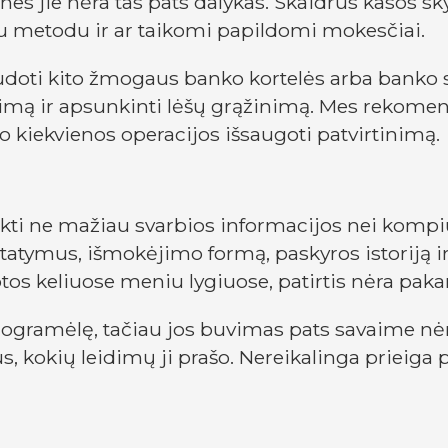
s jie nėra tas pats dalykas. Skaidrus kasos skyr
u metodu ir ar taikomi papildomi mokesčiai.
audoti kito žmogaus banko kortelės arba banko 
mą ir apsunkinti lėšų grąžinimą. Mes rekomen
 kiekvienos operacijos išsaugoti patvirtinimą.
teikti ne mažiau svarbios informacijos nei komp
ustatymus, išmokėjimo formą, paskyros istoriją i
tos keliuose meniu lygiuose, patirtis nėra paka
ą programėlę, tačiau jos buvimas pats savaime n
rinus, kokių leidimų ji prašo. Nereikalinga prieig