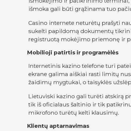
išmokėjimo ir patikrinimo terminai, ne
išmoka gali būti grąžinama tuo pači
Casino internete neturėtų prašyti n
sukelti papildomą dokumentų tikrini
registruotą mokėjimo priemonę ir po
Mobilioji patirtis ir programėlės
Internetinis kazino telefone turi pa
ekrane galima aiškiai rasti limitų n
žaidimų mygtukai, o taisyklės užslėp
Lietuviski kazino gali turėti atskir
tik iš oficialaus šaltinio ir tik patik
mikrofono turėtų kelti klausimų.
Klientų aptarnavimas