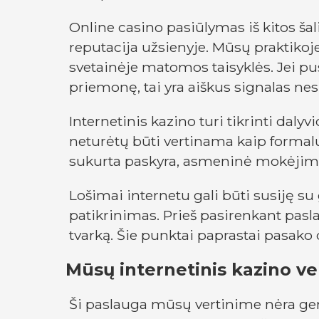
Online casino pasiūlymas iš kitos šali
reputacija užsienyje. Mūsų praktikoje 
svetainėje matomos taisyklės. Jei p
priemonę, tai yra aiškus signalas nesi
Internetinis kazino turi tikrinti daly
neturėtų būti vertinama kaip formal
sukurta paskyra, asmeninė mokėjimo
Lošimai internetu gali būti susiję su 
patikrinimas. Prieš pasirenkant pasl
tvarką. Šie punktai paprastai pasako
Mūsų internetinis kazino v
Ši paslauga mūsų vertinime nėra gera