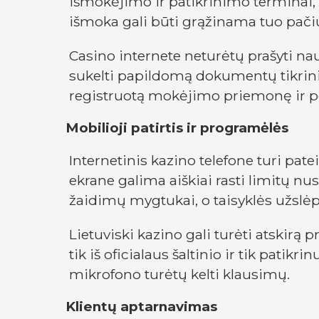
išmokėjimo ir patikrinimo terminai, ne
išmoka gali būti grąžinama tuo pači
Casino internete neturėtų prašyti n
sukelti papildomą dokumentų tikrini
registruotą mokėjimo priemonę ir po
Mobilioji patirtis ir programėlės
Internetinis kazino telefone turi pa
ekrane galima aiškiai rasti limitų n
žaidimų mygtukai, o taisyklės užslėp
Lietuviski kazino gali turėti atskir
tik iš oficialaus šaltinio ir tik patik
mikrofono turėtų kelti klausimų.
Klientų aptarnavimas