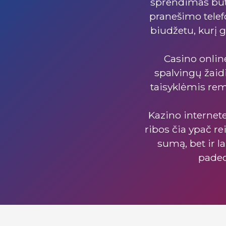
sprendimas būtų
pranešimo telef
biudžetu, kurį 
Casino onlin
spalvingų žaid
taisyklėmis remi
Kazino internet
ribos čia ypač r
sumą, bet ir l
paded