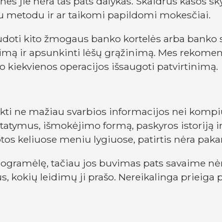
s jie nėra tas pats dalykas. Skaidrus kasos skyr
u metodu ir ar taikomi papildomi mokesčiai.
audoti kito žmogaus banko kortelės arba banko 
mą ir apsunkinti lėšų grąžinimą. Mes rekomen
 kiekvienos operacijos išsaugoti patvirtinimą.
teikti ne mažiau svarbios informacijos nei komp
ustatymus, išmokėjimo formą, paskyros istoriją i
tos keliuose meniu lygiuose, patirtis nėra paka
ą programėlę, tačiau jos buvimas pats savaime n
rinus, kokių leidimų ji prašo. Nereikalinga prieig