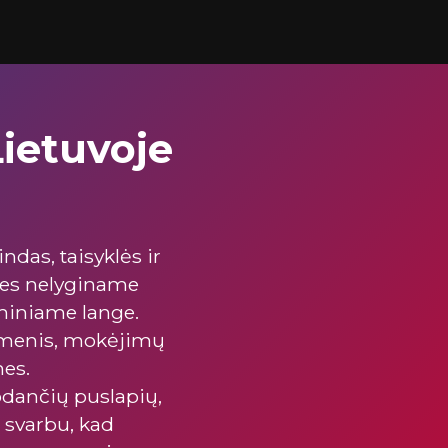
Lietuvoje
ndas, taisyklės ir
Mes nelyginame
aminiame lange.
uomenis, mokėjimų
nes.
rodančių puslapių,
 svarbu, kad