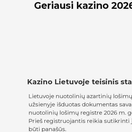
Geriausi kazino 2026
Kazino Lietuvoje teisinis st
Lietuvoje nuotolinių azartinių lošimų
užsienyje išduotas dokumentas savai
nuotolinių lošimų registre 2026 m. g
Prieš registruojantis reikia sutikrin
būti panašūs.