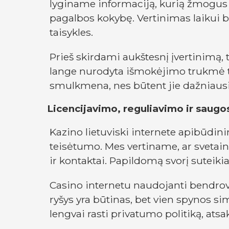
lyginame informaciją, kurią žmogus gal
pagalbos kokybę. Vertinimas laikui 
taisykles.
Prieš skirdami aukštesnį įvertinimą, 
lange nurodyta išmokėjimo trukmė t
smulkmena, nes būtent jie dažniausi
Licencijavimo, reguliavimo ir saugos 
Kazino lietuviski internete apibūdin
teisėtumo. Mes vertiname, ar svetainė
ir kontaktai. Papildomą svorį suteiki
Casino internetu naudojanti bendrov
ryšys yra būtinas, bet vien spynos si
lengvai rasti privatumo politiką, ats