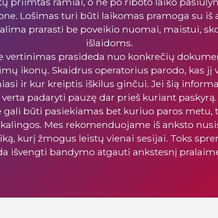
 priimtas ramiai, o ne po riboto laiko pasiū
one. Lošimas turi būti laikomas pramoga su iš 
galima prarasti be poveikio nuomai, maistui, s
išlaidoms.
e vertinimas prasideda nuo konkrečių dokume
imų ikonų. Skaidrus operatorius parodo, kas jį 
asi ir kur kreiptis iškilus ginčui. Jei šią informa
verta padaryti pauzę dar prieš kuriant paskyrą.
e gali būti pasiekiamas bet kuriuo paros metu,
eikalingos. Mes rekomenduojame iš anksto nusist
aiką, kurį žmogus leistų vienai sesijai. Toks sp
a išvengti bandymo atgauti ankstesnį pralaim