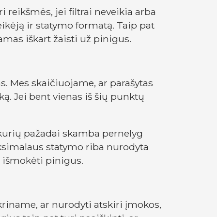
 reikšmės, jei filtrai neveikia arba
eikėją ir statymo formatą. Taip pat
as iškart žaisti už pinigus.
as. Mes skaičiuojame, ar parašytas
ką. Jei bent vienas iš šių punktų
s, kurių pažadai skamba pernelyg
simalaus statymo riba nurodyta
o išmokėti pinigus.
riname, ar nurodyti atskiri įmokos,