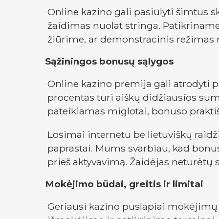
Online kazino gali pasiūlyti šimtus sk
žaidimas nuolat stringa. Patikriname, 
žiūrime, ar demonstracinis režimas 
Sąžiningos bonusų sąlygos
Online kazino premija gali atrodyti 
procentas turi aiškų didžiausios sumo
pateikiamas miglotai, bonuso prakt
Losimai internetu be lietuviškų raidž
paprastai. Mums svarbiau, kad bon
prieš aktyvavimą. Žaidėjas neturėtų s
Mokėjimo būdai, greitis ir limitai
Geriausi kazino puslapiai mokėjimų t