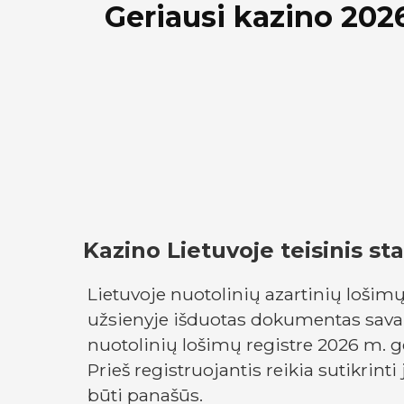
Geriausi kazino 2026
Kazino Lietuvoje teisinis st
Lietuvoje nuotolinių azartinių lošimų
užsienyje išduotas dokumentas savai
nuotolinių lošimų registre 2026 m. g
Prieš registruojantis reikia sutikrin
būti panašūs.