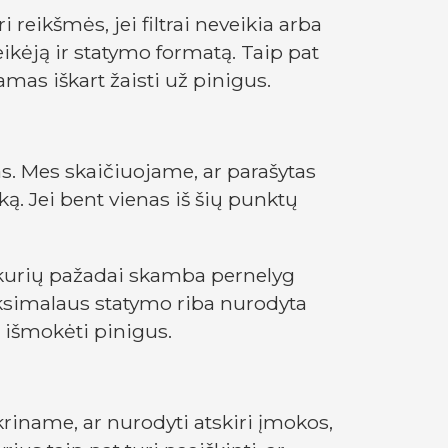
 reikšmės, jei filtrai neveikia arba
eikėją ir statymo formatą. Taip pat
as iškart žaisti už pinigus.
as. Mes skaičiuojame, ar parašytas
ką. Jei bent vienas iš šių punktų
s, kurių pažadai skamba pernelyg
simalaus statymo riba nurodyta
o išmokėti pinigus.
riname, ar nurodyti atskiri įmokos,