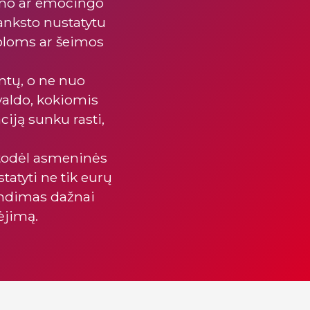
lymo ar emocingo
anksto nustatytu
koloms ar šeimos
ntų, o ne nuo
valdo, kokiomis
ciją sunku rasti,
 todėl asmeninės
atyti ne tik eurų
rendimas dažnai
ėjimą.