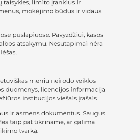
taisykles, limito įrankius ir
domenus, mokėjimo būdus ir vidaus
iuose puslapiuose. Pavyzdžiui, kasos
galbos atsakymu. Nesutapimai nėra
lėšas.
lietuviškas meniu neįrodo veiklos
jos duomenys, licencijos informacija
ūros institucijos viešais įrašais.
jimus ir asmens dokumentus. Saugus
Mes taip pat tikriname, ar galima
eikimo tvarką.