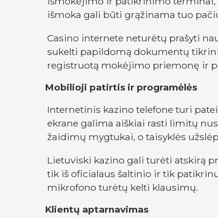
išmokėjimo ir patikrinimo terminai, ne
išmoka gali būti grąžinama tuo pači
Casino internete neturėtų prašyti n
sukelti papildomą dokumentų tikrini
registruotą mokėjimo priemonę ir po
Mobilioji patirtis ir programėlės
Internetinis kazino telefone turi pa
ekrane galima aiškiai rasti limitų n
žaidimų mygtukai, o taisyklės užslėp
Lietuviski kazino gali turėti atskir
tik iš oficialaus šaltinio ir tik patik
mikrofono turėtų kelti klausimų.
Klientų aptarnavimas