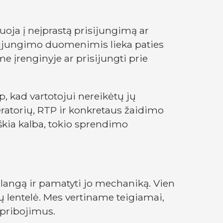
uoja į neįprastą prisijungimą ar
risijungimo duomenimis lieka paties
renginyje ar prisijungti prie
p, kad vartotojui nereikėtų jų
eratorių, RTP ir konkretaus žaidimo
škia kalba, tokio sprendimo
s langą ir pamatyti jo mechaniką. Vien
ų lentelė. Mes vertiname teigiamai,
 apribojimus.