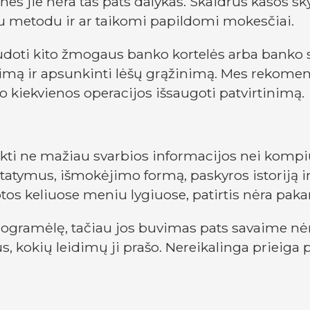
s jie nėra tas pats dalykas. Skaidrus kasos skyr
u metodu ir ar taikomi papildomi mokesčiai.
audoti kito žmogaus banko kortelės arba banko 
mą ir apsunkinti lėšų grąžinimą. Mes rekomen
 kiekvienos operacijos išsaugoti patvirtinimą.
teikti ne mažiau svarbios informacijos nei komp
ustatymus, išmokėjimo formą, paskyros istoriją i
tos keliuose meniu lygiuose, patirtis nėra paka
ą programėlę, tačiau jos buvimas pats savaime n
rinus, kokių leidimų ji prašo. Nereikalinga prieig