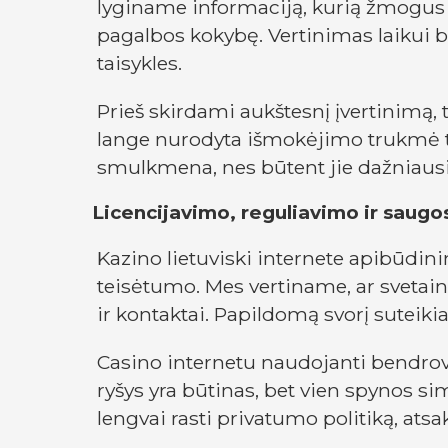
lyginame informaciją, kurią žmogus gal
pagalbos kokybę. Vertinimas laikui 
taisykles.
Prieš skirdami aukštesnį įvertinimą, 
lange nurodyta išmokėjimo trukmė t
smulkmena, nes būtent jie dažniausi
Licencijavimo, reguliavimo ir saugos 
Kazino lietuviski internete apibūdin
teisėtumo. Mes vertiname, ar svetainė
ir kontaktai. Papildomą svorį suteiki
Casino internetu naudojanti bendrov
ryšys yra būtinas, bet vien spynos si
lengvai rasti privatumo politiką, ats