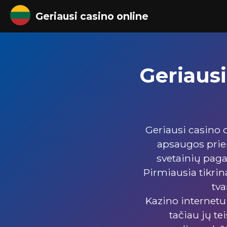
Geriausi casino online
Geriausi
Geriausi casino o
apsaugos prie
svetainių paga
Pirmiausia tikri
tva
Kazino internetu 
tačiau jų t