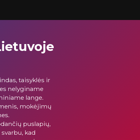
Lietuvoje
ndas, taisyklės ir
Mes nelyginame
aminiame lange.
uomenis, mokėjimų
nes.
rodančių puslapių,
 svarbu, kad