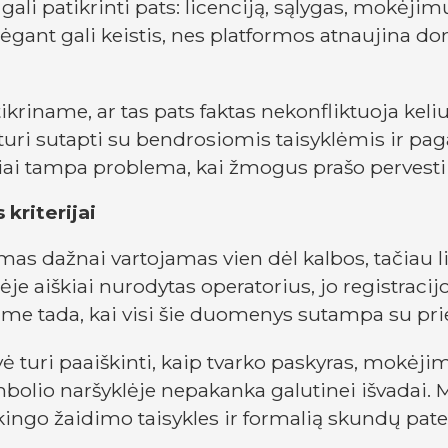
i patikrinti pats: licenciją, sąlygas, mokėjimų 
bėgant gali keistis, nes platformos atnaujina 
tikriname, ar tas pats faktas nekonfliktuoja kel
uri sutapti su bendrosiomis taisyklėmis ir pa
ai tampa problema, kai žmogus prašo pervesti 
kriterijai
imas dažnai vartojamas vien dėl kalbos, tačiau 
je aiškiai nurodytas operatorius, jo registraci
ame tada, kai visi šie duomenys sutampa su prieži
ė turi paaiškinti, kaip tvarko paskyras, mokė
mbolio naršyklėje nepakanka galutinei išvadai. 
akingo žaidimo taisykles ir formalią skundų pat