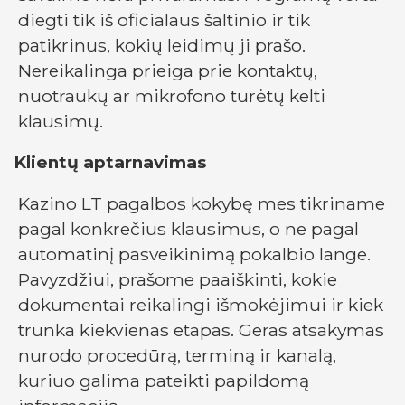
diegti tik iš oficialaus šaltinio ir tik
patikrinus, kokių leidimų ji prašo.
Nereikalinga prieiga prie kontaktų,
nuotraukų ar mikrofono turėtų kelti
klausimų.
Klientų aptarnavimas
Kazino LT pagalbos kokybę mes tikriname
pagal konkrečius klausimus, o ne pagal
automatinį pasveikinimą pokalbio lange.
Pavyzdžiui, prašome paaiškinti, kokie
dokumentai reikalingi išmokėjimui ir kiek
trunka kiekvienas etapas. Geras atsakymas
nurodo procedūrą, terminą ir kanalą,
kuriuo galima pateikti papildomą