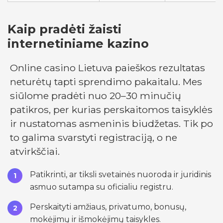
Kaip pradėti žaisti
internetiniame kazino
Online casino Lietuva paieškos rezultatas
neturėtų tapti sprendimo pakaitalu. Mes
siūlome pradėti nuo 20–30 minučių
patikros, per kurias perskaitomos taisyklės
ir nustatomas asmeninis biudžetas. Tik po
to galima svarstyti registraciją, o ne
atvirkščiai.
Patikrinti, ar tiksli svetainės nuoroda ir juridinis
asmuo sutampa su oficialiu registru.
Perskaityti amžiaus, privatumo, bonusų,
mokėjimų ir išmokėjimų taisykles.