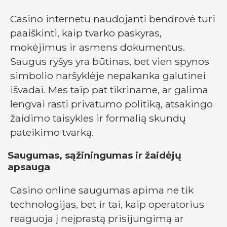
Casino internetu naudojanti bendrovė turi
paaiškinti, kaip tvarko paskyras,
mokėjimus ir asmens dokumentus.
Saugus ryšys yra būtinas, bet vien spynos
simbolio naršyklėje nepakanka galutinei
išvadai. Mes taip pat tikriname, ar galima
lengvai rasti privatumo politiką, atsakingo
žaidimo taisykles ir formalią skundų
pateikimo tvarką.
Saugumas, sąžiningumas ir žaidėjų
apsauga
Casino online saugumas apima ne tik
technologijas, bet ir tai, kaip operatorius
reaguoja į neįprastą prisijungimą ar