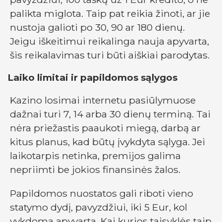
palikta miglota. Taip pat reikia žinoti, ar jie
nustoja galioti po 30, 90 ar 180 dienų.
Jeigu iškeitimui reikalinga nauja apyvarta,
šis reikalavimas turi būti aiškiai parodytas.
Laiko limitai ir papildomos sąlygos
Kazino losimai internetu pasiūlymuose
dažnai turi 7, 14 arba 30 dienų terminą. Tai
nėra priežastis paaukoti miegą, darbą ar
kitus planus, kad būtų įvykdyta sąlyga. Jei
laikotarpis netinka, premijos galima
nepriimti be jokios finansinės žalos.
Papildomos nuostatos gali riboti vieno
statymo dydį, pavyzdžiui, iki 5 Eur, kol
vykdoma apyvarta. Kai kurios taisyklės taip