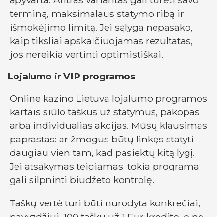
apyvarta. Antras variantas gali turėti savo
terminą, maksimalaus statymo ribą ir
išmokėjimo limitą. Jei sąlyga nepasako,
kaip tiksliai apskaičiuojamas rezultatas,
jos nereikia vertinti optimistiškai.
Lojalumo ir VIP programos
Online kazino Lietuva lojalumo programos
kartais siūlo taškus už statymus, pakopas
arba individualias akcijas. Mūsų klausimas
paprastas: ar žmogus būtų linkęs statyti
daugiau vien tam, kad pasiektų kitą lygį.
Jei atsakymas teigiamas, tokia programa
gali silpninti biudžeto kontrolę.
Taškų vertė turi būti nurodyta konkrečiai,
pavyzdžiui, 100 taškų už 1 Eur kredito, o ne