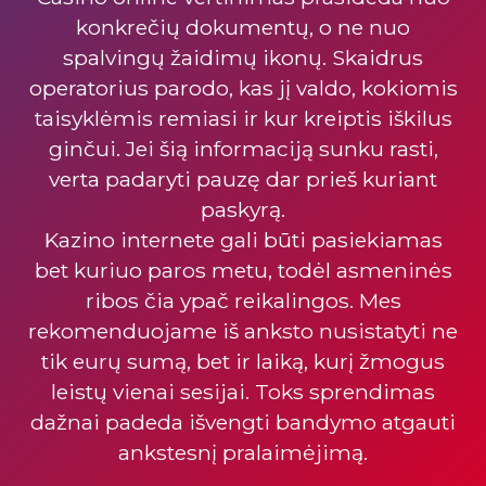
konkrečių dokumentų, o ne nuo
spalvingų žaidimų ikonų. Skaidrus
operatorius parodo, kas jį valdo, kokiomis
taisyklėmis remiasi ir kur kreiptis iškilus
ginčui. Jei šią informaciją sunku rasti,
verta padaryti pauzę dar prieš kuriant
paskyrą.
Kazino internete gali būti pasiekiamas
bet kuriuo paros metu, todėl asmeninės
ribos čia ypač reikalingos. Mes
rekomenduojame iš anksto nusistatyti ne
tik eurų sumą, bet ir laiką, kurį žmogus
leistų vienai sesijai. Toks sprendimas
dažnai padeda išvengti bandymo atgauti
ankstesnį pralaimėjimą.