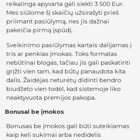
reikalinga apyvarta gali siekti 3 500 Eur.
Mes siūlome šį skaičių užsirašyti prieš
priimant pasiūlymą, nes jis dažnai
pakeičia pirmą įspūdį.
Sveikinimo pasiūlymas kartais dalijamas į
tris ar penkias įmokas. Toks formatas
nebūtinai blogas, tačiau jis gali paskatinti
grįžti vien tam, kad būtų panaudota kita
dalis. Žaidėjas neturėtų didinti bendro
biudžeto vien todėl, kad sistemoje liko
neaktyvuota premijos pakopa.
Bonusai be įmokos
Bonusas be įmokos gali būti suteikiamas
kaip keli sukimai arba nedidelis