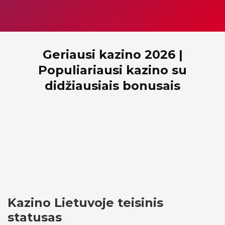
Geriausi kazino 2026 |
Populiariausi kazino su
didžiausiais bonusais
Kazino Lietuvoje teisinis
statusas