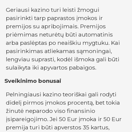
Geriausi kazino turi leisti žmogui
pasirinkti tarp paprastos įmokos ir
premijos su apribojimais. Premijos
priėmimas neturėtų būti automatinis
arba paslėptas po neaiškiu mygtuku. Kai
pasirinkimas atliekamas sąmoningai,
lengviau suprasti, kodėl išmoka gali būti
sulaikyta iki apyvartos pabaigos.
Sveikinimo bonusai
Pelningiausi kazino teoriškai gali rodyti
didelį pirmos įmokos procentą, bet tokia
žinutė neparodo viso finansinio
įsipareigojimo. Jei 50 Eur įmoka ir 50 Eur
premija turi būti apverstos 35 kartus,