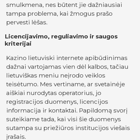
smulkmena, nes būtent jie dažniausiai
tampa problema, kai žmogus prašo
pervesti lėšas.
Licencijavimo, reguliavimo ir saugos
kriterijai
Kazino lietuviski internete apibūdinimas
dažnai vartojamas vien dėl kalbos, tačiau
lietuviškas meniu neįrodo veiklos
teisėtumo. Mes vertiname, ar svetainėje
aiškiai nurodytas operatorius, jo
registracijos duomenys, licencijos
informacija ir kontaktai. Papildomą svorį
suteikiame tada, kai visi šie duomenys
sutampa su priežiūros institucijos viešais
įrašais.