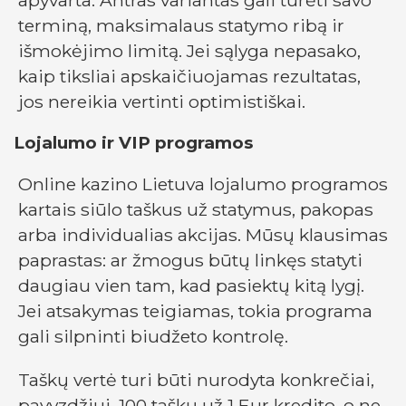
apyvarta. Antras variantas gali turėti savo
terminą, maksimalaus statymo ribą ir
išmokėjimo limitą. Jei sąlyga nepasako,
kaip tiksliai apskaičiuojamas rezultatas,
jos nereikia vertinti optimistiškai.
Lojalumo ir VIP programos
Online kazino Lietuva lojalumo programos
kartais siūlo taškus už statymus, pakopas
arba individualias akcijas. Mūsų klausimas
paprastas: ar žmogus būtų linkęs statyti
daugiau vien tam, kad pasiektų kitą lygį.
Jei atsakymas teigiamas, tokia programa
gali silpninti biudžeto kontrolę.
Taškų vertė turi būti nurodyta konkrečiai,
pavyzdžiui, 100 taškų už 1 Eur kredito, o ne