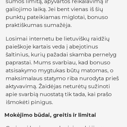
sumos limitą, apyvartos reikalavimą ir
galiojimo laiką. Jei bent vienas iš šių
punktų pateikiamas miglotai, bonuso
praktiškumas sumažėja.
Losimai internetu be lietuviškų raidžių
paieškoje kartais veda į abejotinus
šaltinius, kurių pažadai skamba pernelyg
paprastai. Mums svarbiau, kad bonuso
atsisakymo mygtukas būtų matomas, o
maksimalaus statymo riba nurodyta prieš
aktyvavimą. Žaidėjas neturėtų sužinoti
apie svarbią nuostatą tik tada, kai prašo
išmokėti pinigus.
Mokėjimo būdai, greitis ir limitai