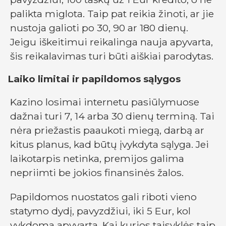
palikta miglota. Taip pat reikia žinoti, ar jie
nustoja galioti po 30, 90 ar 180 dienų.
Jeigu iškeitimui reikalinga nauja apyvarta,
šis reikalavimas turi būti aiškiai parodytas.
Laiko limitai ir papildomos sąlygos
Kazino losimai internetu pasiūlymuose
dažnai turi 7, 14 arba 30 dienų terminą. Tai
nėra priežastis paaukoti miegą, darbą ar
kitus planus, kad būtų įvykdyta sąlyga. Jei
laikotarpis netinka, premijos galima
nepriimti be jokios finansinės žalos.
Papildomos nuostatos gali riboti vieno
statymo dydį, pavyzdžiui, iki 5 Eur, kol
vykdoma apyvarta. Kai kurios taisyklės taip