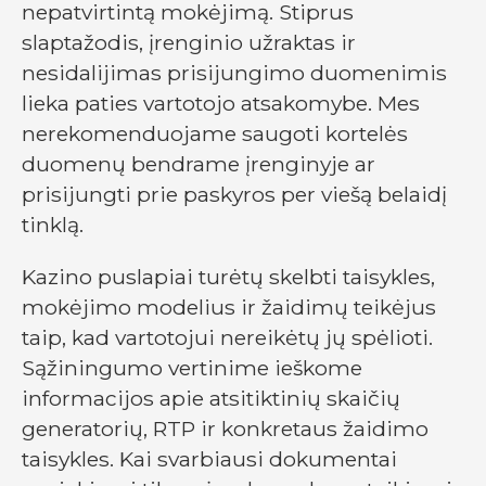
nepatvirtintą mokėjimą. Stiprus
slaptažodis, įrenginio užraktas ir
nesidalijimas prisijungimo duomenimis
lieka paties vartotojo atsakomybe. Mes
nerekomenduojame saugoti kortelės
duomenų bendrame įrenginyje ar
prisijungti prie paskyros per viešą belaidį
tinklą.
Kazino puslapiai turėtų skelbti taisykles,
mokėjimo modelius ir žaidimų teikėjus
taip, kad vartotojui nereikėtų jų spėlioti.
Sąžiningumo vertinime ieškome
informacijos apie atsitiktinių skaičių
generatorių, RTP ir konkretaus žaidimo
taisykles. Kai svarbiausi dokumentai